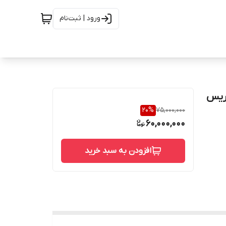
ورود | ثبت‌نام
ور ریس
20
%
75,000,000
60,000,000
افزودن به سبد خرید