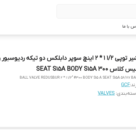
س با ما
شیر توپی 1/2 1 * 2 اینچ سوپر دابلکس دو تیکه ردیوسب
 کلاس 300 SEAT S15A BODY S15A
BALL VALVE REDUSBUR 2 * 1 1/2" #300 BODY S15 A SEAT S15A 56/87 B
ند:
GCF
ته‌بندی
:
VALVES