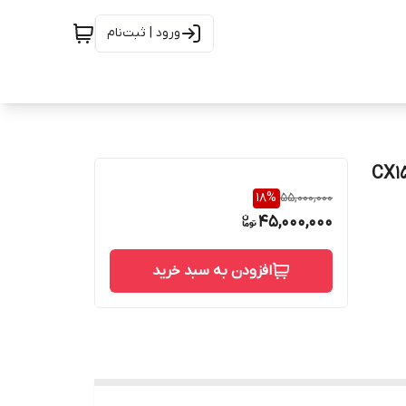
ورود | ثبت‌نام
اس 150 CX158 SEAT
18
%
55,000,000
45,000,000
افزودن به سبد خرید