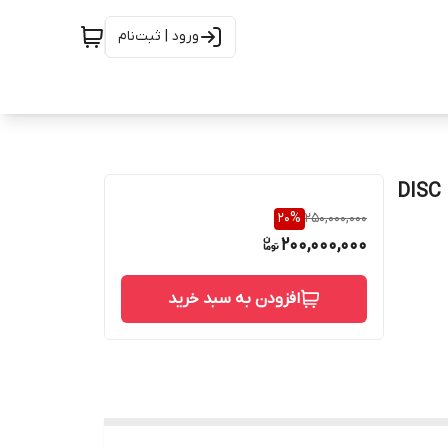
ورود | ثبت‌نام
س کلاس 2500 از جنس DISC F51 /
20
%
250,000,000
200,000,000
افزودن به سبد خرید