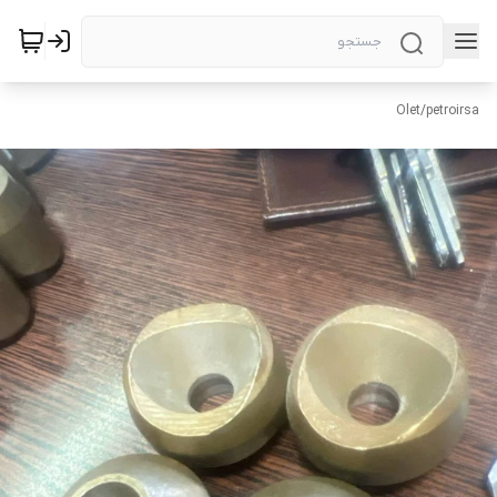
Olet
/
petroirsa