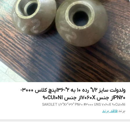
ولدولت سایز 1/2" رده 10 به 2"-36اینچ کلاس 3000-
PN20از جنس 7060Xاز جنس 90CU10NI
SAKOLET 1/2"X2"-36" PN20 #3000 UNS 7060X 90Cu10Ni
برند:
فاقد برند