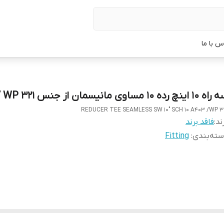
س با ما
1 اینچ رده 10 مساوی مانیسمان از جنس A403 / WP 321
REDUCER TEE SEAMLESS SW 10" SCH 10 A403 /WP 3
ند:
فاقد برند
ته‌بندی
:
Fitting