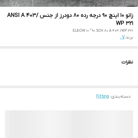
زانو 10 اینچ 90 درجه رده 80 دودرز از جنس ANSI A 403/
WP 321
ELBOW 10 " 90 SCH 80 A 403 /WP 321
برند:
V .
نظرات
دسته‌بندی
:
Fitting