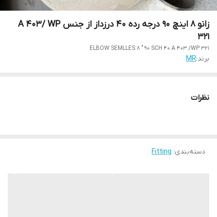
زانو 8 اینچ 90 درجه رده 40 درزداز از جنس A 403/ WP
321
ELBOW SEMLLES 8 " 90 SCH 40 A 403 /WP 321
برند:
MR
نظرات
دسته‌بندی
:
Fitting