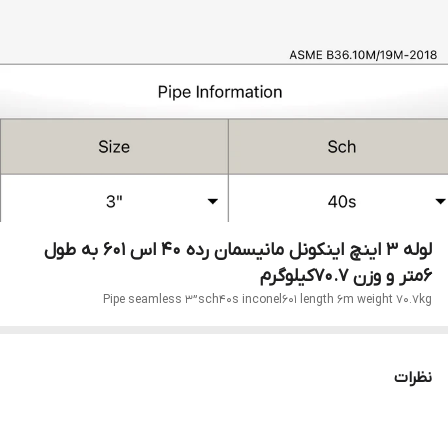
لوله ۳ اینچ اینکونل مانیسمان رده ۴۰ اس ۶۰۱ به طول
۶متر و وزن ۷۰.۷کیلوگرم
Pipe seamless 3”sch40s inconel601 length 6m weight 70.7kg
نظرات