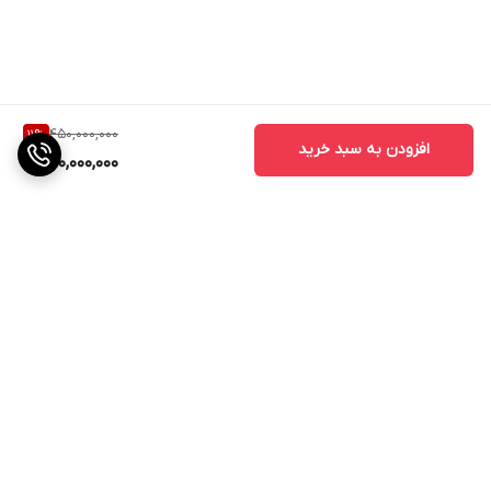
450,000,000
11
%
افزودن به سبد خرید
400,000,000
برگشت به بالا