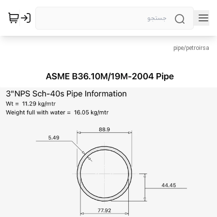
pipe
/
petroirsa