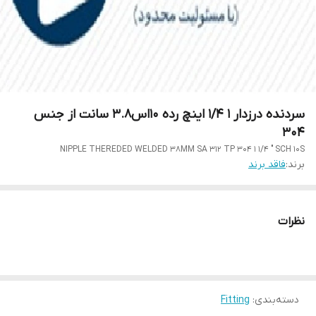
سردنده درزدار 1 1/4 اینچ رده 10اس3.8 سانت از جنس
304
NIPPLE THEREDED WELDED 38MM SA 312 TP 304 1 1/4 " SCH 10S
برند:
فاقد برند
نظرات
دسته‌بندی
:
Fitting