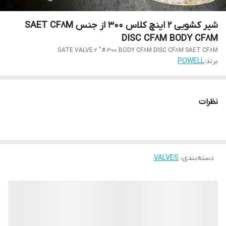
شیر کشویی 2 اینچ کلاس 300 از جنس SAET CF8M
DISC CF8M BODY CF8M
GATE VALVE 2 " # 300 BODY CF8M DISC CF8M SAET CF8M
برند:
POWELL
نظرات
دسته‌بندی
:
VALVES