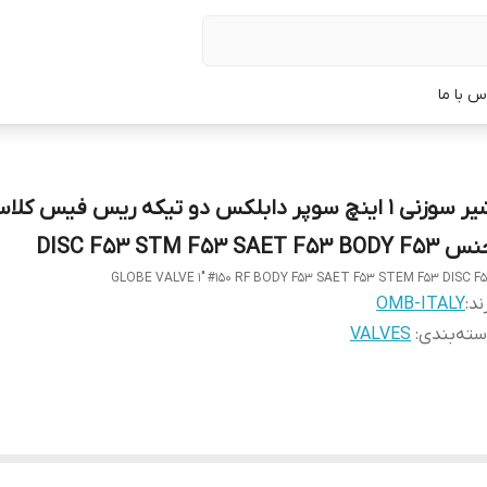
س با ما
DISC F53 STM F53 SAET F53 BODY F
GLOBE VALVE 1" #150 RF BODY F53 SAET F53 STEM F53 DISC F
ند:
OMB-ITALY
ته‌بندی
:
VALVES