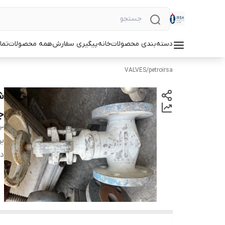
دسته‌بندی محصولات
خانه
پیگیری سفارش
همه محصولات
تما
VALVES
/
petroirsa
جنس 53
53
بر
دس