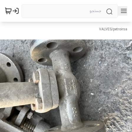
VALVES
/
petroirsa