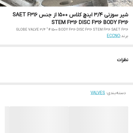
شیر سوزنی 3/4 اینچ کلاس 1500 از جنس SAET F316
STEM F316 DISC F316 BODY F316
GLOBE VALVE 3/4 " # 1500 BODY F316 DISC F316 STEM F316 SAET F316
برند:
ECCNO
نظرات
دسته‌بندی
:
VALVES