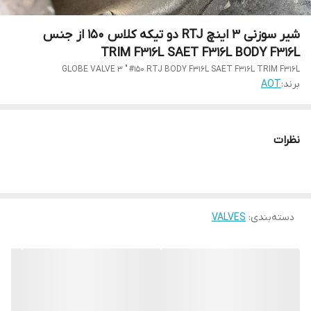
شیر سوزنی 3 اینچ RTJ دو تیکه کلاس 150 از جنس
TRIM F316L SAET F316L BODY F316L
GLOBE VALVE 3 " #150 RTJ BODY F316L SAET F316L TRIM F316L
برند:
AOT
نظرات
دسته‌بندی
:
VALVES