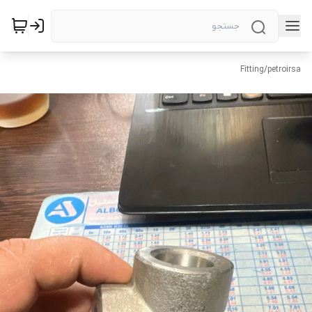
Fitting
/
petroirsa