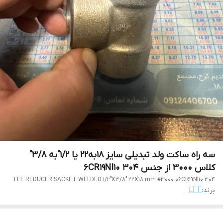
سه راه ساکت ولد تبدیلی سایز 18به22 یا 1/2"به 3/8"
کلاس 3000 از جنس 304 6CR19NI10
TEE REDUCER SACKET WELDED 1/2"X3/8" 22X18 mm #3000 06CR19NI10:304
برند:
LTT