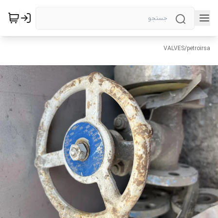
VALVES
/
petroirsa