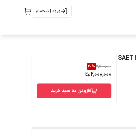
ورود | ثبت‌نام
 کلاس 1500 از جنس SAET F6/HF
20
%
2,500,000
2,000,000
افزودن به سبد خرید