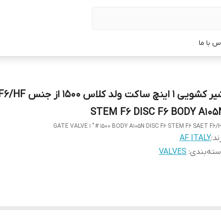
س با ما
شیر کشویی 1 اینچ ساکت ولد
STEM F6 DISC F6 BODY A105
GATE VALVE 1 " # 1500 BODY A105N DISC F6 STEM F6 SAET F6/
ند:
AF ITALY
ته‌بندی
:
VALVES