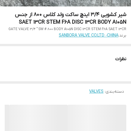
شیر کشویی 3/4 اینچ ساکت ولد کلاس 800 از جنس
SAET 13CR STEM F6A DISC 13CR BODY A105N
GATE VALVE 3/4 " SW # 800 BODY A105N DISC 13CR STEM F6A SAET 13CR
برند:
SANBORA VALVE CO.LTD -CHINA
نظرات
دسته‌بندی
:
VALVES