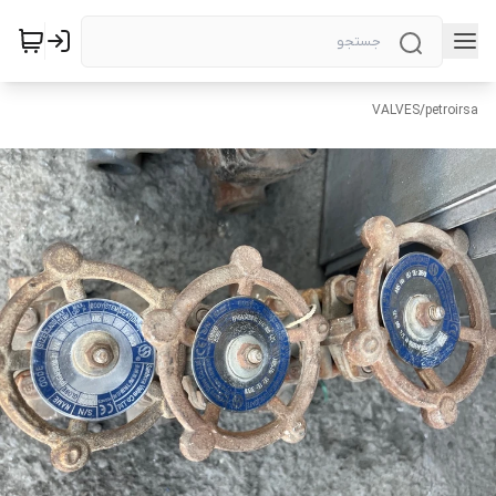
VALVES
/
petroirsa