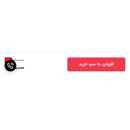
980,000
8
%
افزودن به سبد خرید
900,000
برگشت به بالا