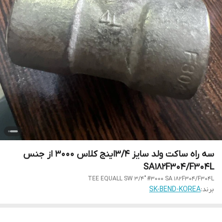
سه راه ساکت ولد سایز 3/4اینج کلاس 3000 از جنس
SA182F304/F304L
TEE EQUALL SW 3/4" #3000 SA 182F304/F304L
برند:
SK-BEND-KOREA