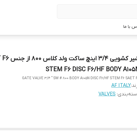
س با ما
شیر کشویی 3/4 اینچ س
STEM F6 DISC F6/HF BODY A105
GATE VALVE 3/4 " SW # 800 BODY A105N DISC F6/HF STEM F6 SAET 
ند:
AF ITALY
ته‌بندی
:
VALVES