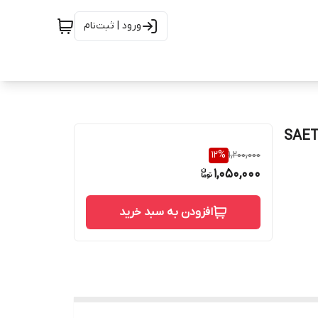
ورود | ثبت‌نام
اکت ولد کلاس 800 از جنس SAET F6
12
%
1,200,000
1,050,000
افزودن به سبد خرید