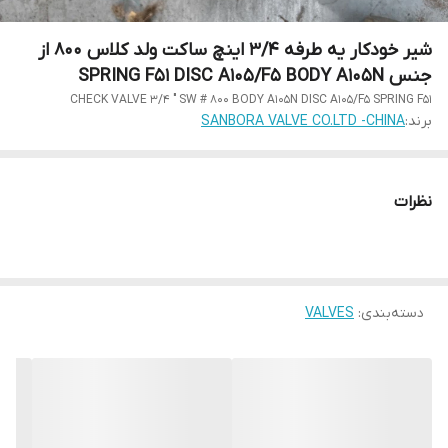
شیر خودکار یه طرفه 3/4 اینچ ساکت ولد کلاس 800 از
جنس SPRING F51 DISC A105/F5 BODY A105N
CHECK VALVE 3/4 " SW # 800 BODY A105N DISC A105/F5 SPRING F51
برند:
SANBORA VALVE CO.LTD -CHINA
نظرات
دسته‌بندی
:
VALVES