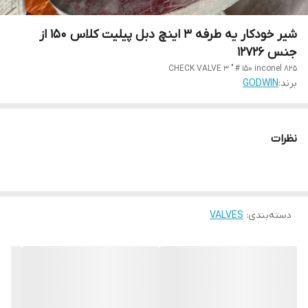
شیر خودکار یه طرفه 3 اینچ دبل پیلیت کلاس 150 از
جنس 12726
CHECK VALVE 3 " # 150 inconel 825
برند:
GODWIN
نظرات
دسته‌بندی
:
VALVES