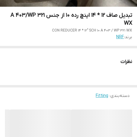
تبدیل صاف 12 * 14 اینچ رده 10 از جنس A 403/WP 321
WX
CON REDUCER 14 * 12" SCH 10 A 403 / WP 321 WX
برند:
NRF
نظرات
دسته‌بندی
:
Fitting