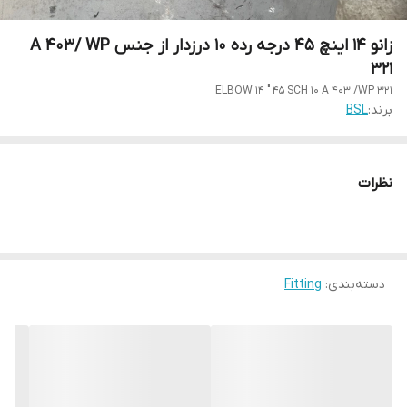
زانو 14 اینچ 45 درجه رده 10 درزدار از جنس A 403/ WP
321
ELBOW 14 " 45 SCH 10 A 403 /WP 321
برند:
BSL
نظرات
دسته‌بندی
:
Fitting