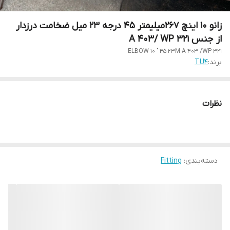
زانو 10 اینچ ۲۶۷میلیمتر 45 درجه 23 میل ضخامت درزدار
از جنس A 403/ WP 321
ELBOW 10 " 45 23M A 403 /WP 321
برند:
TU4
نظرات
دسته‌بندی
:
Fitting