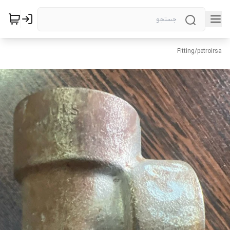
Fitting
/
petroirsa