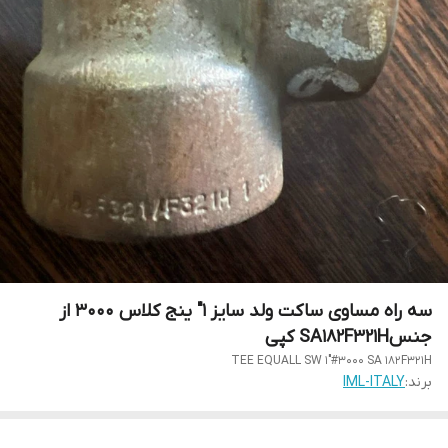
سه راه مساوی ساکت ولد سایز 1" ینج کلاس 3000 از
جنسSA182F321H کپی
TEE EQUALL SW 1"#3000 SA 182F321H
برند:
IML-ITALY