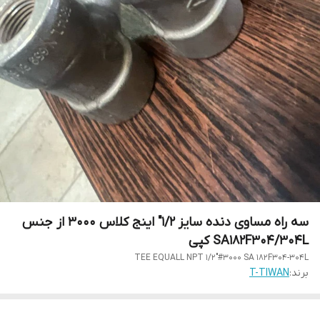
سه راه مساوی دنده سایز 1/2" اینج کلاس 3000 از جنس
SA182F304/304L کپی
TEE EQUALL NPT 1/2"#3000 SA 182F304-304L
برند:
T-TIWAN