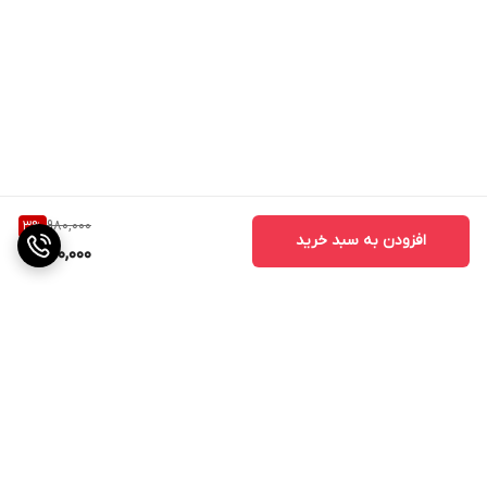
980,000
3
%
افزودن به سبد خرید
950,000
برگشت به بالا