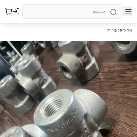
Fitting
/
petroirsa