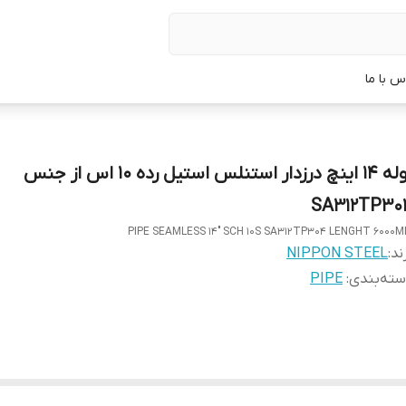
س با ما
لوله 14 اینچ درزدار استنلس استیل رده 10 اس از جنس
SA312TP30
PIPE SEAMLESS 14" SCH 10S SA312TP304 LENGHT 6000
ند:
NIPPON STEEL
ته‌بندی
:
PIPE