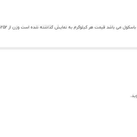
 هر کیلوگرم به نمایش گذاشته شده است وزن از 252تا 254 کیلوگرم متفاوت می باشد 16 شاخه موجود است
ید.