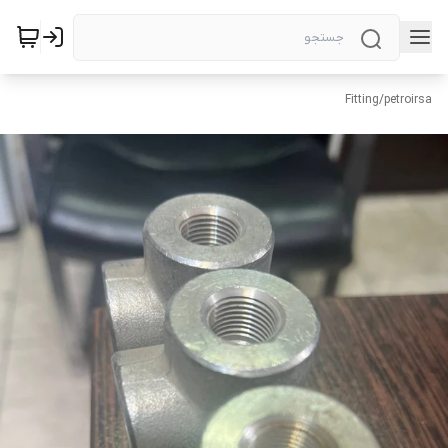
Fitting
/
petroirsa