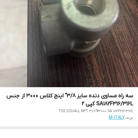
سه راه مساوی دنده سایز 3/8" اینج کلاس 3000 از جنس
SA182F316/316L کپی 2
TEE EQUALL NPT 3/8"#3000 SA 182F316-316L
برند:
M-ITALY