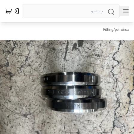
Fitting
/
petroirsa