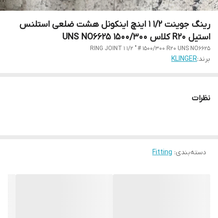
رینگ جوینت 1/2 1 اینچ اینکونل هشت ضلعی استلنس
استیل R20 کلاس 1500/300 UNS NO6625
RING JOINT 1 1/2 " # 1500/300 R20 UNS NO6625
برند:
KLINGER
نظرات
دسته‌بندی
:
Fitting