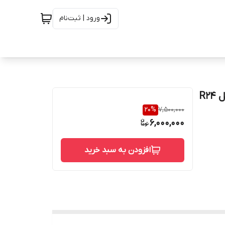
ورود | ثبت‌نام
رینگ جوینت 2 اینچ اینکونل هشت ضلعی استلنس استیل R24
20
%
7,500,000
6,000,000
افزودن به سبد خرید