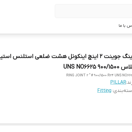
س با ما
 900/1500 UNS NO6625
RING JOINT 2 " # 900/1500 R24 UNS NO66
ند:
PILLAR
ته‌بندی
:
Fitting