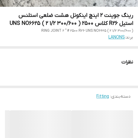
رینگ جوینت 2 اینچ اینکونل هشت ضلعی استلنس
استیل R26 کلاس 2500 ( 300/600 1/2 2 ) UNS NO6625
RING JOINT 2 " # 2500 R26 UNS NO6625 ( 2 1/2 300/600 )
برند:
LANONS
نظرات
دسته‌بندی
:
Fitting