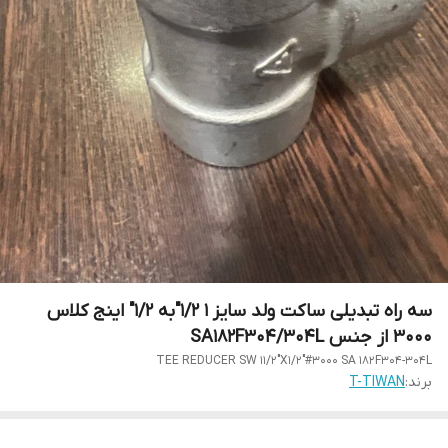
سه راه تبدیلی ساکت ولد سایز 1 1/2"به 1/2" اینج کلاس
3000 از جنس SA182F304/304L
TEE REDUCER SW 11/2"X1/2"#3000 SA 182F304-304L
برند:
T-TIWAN