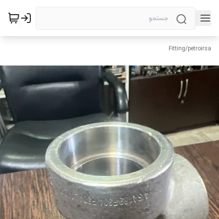
Fitting
/
petroirsa