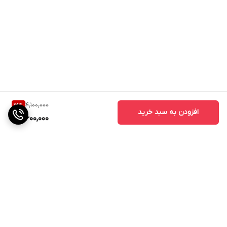
4,100,000
12
%
افزودن به سبد خرید
3,600,000
برگشت به بالا