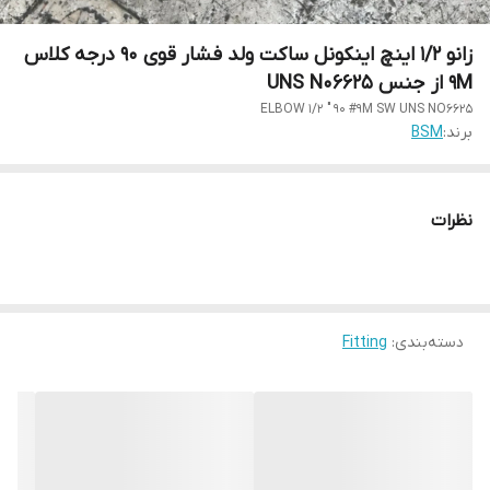
زانو 1/2 اینچ اینکونل ساکت ولد فشار قوی 90 درجه کلاس
9M از جنس UNS N06625
ELBOW 1/2 " 90 #9M SW UNS NO6625
برند:
BSM
نظرات
دسته‌بندی
:
Fitting