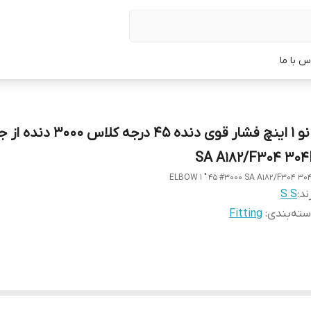
س با ما
زانو 1 اینچ فشار قوی دنده 45 درجه کلاس
SA A182/F304 304
ELBOW 1 " 45 #3000 SA A182/F304 30
ند:
S S
ته‌بندی
:
Fitting