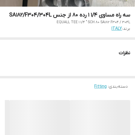
سه راه مساوی 1/4 1 رده 80 از جنس SA182/F304/304L
EQUALL TEE 1 1/4 " SCH 80 SA182 F304 / 304L
برند:
ITALY
نظرات
دسته‌بندی
:
Fitting