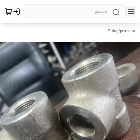
Fitting
/
petroirsa