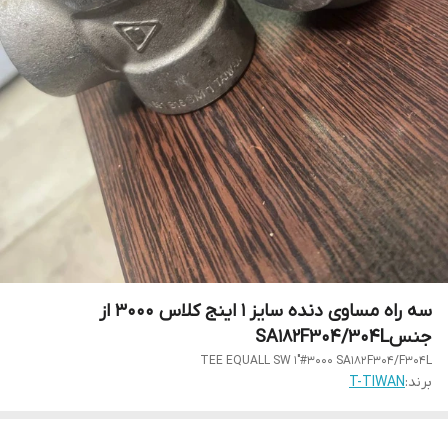
سه راه مساوی دنده سایز 1 اینج کلاس 3000 از
جنسSA182F304/304L
TEE EQUALL SW 1"#3000 SA182F304/F304L
برند:
T-TIWAN