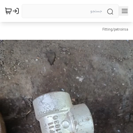
Fitting
/
petroirsa