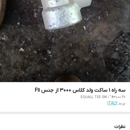
سه راه 1 ساکت ولد کلاس 3000 از جنس F11
EQUALL TEE SW 1 " #3000 F11
برند:
ITALY
نظرات