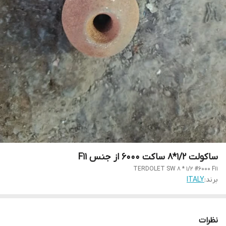
ساکولت 1/2*8 ساکت 6000 از جنس F11
TERDOLET SW 8 * 1/2 #6000 F11
برند:
ITALY
نظرات