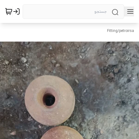
Fitting
/
petroirsa