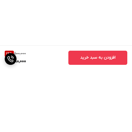
500,000
24
%
افزودن به سبد خرید
380,000
برگشت به بالا