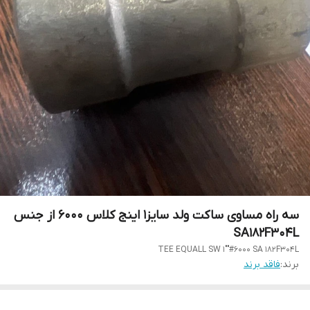
سه راه مساوی ساکت ولد سایز1 اینج کلاس 6000 از جنس
SA182F304L
TEE EQUALL SW 1""#6000 SA 182F304L
برند:
فاقد برند