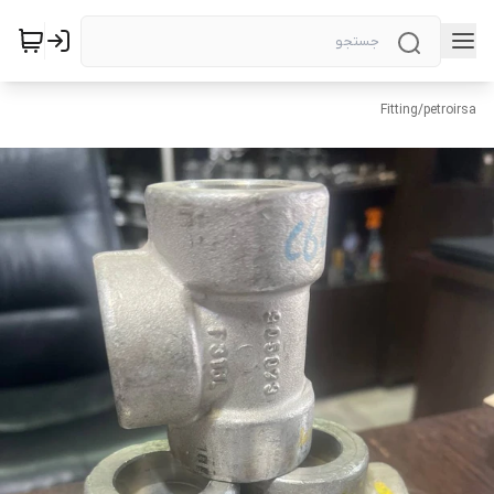
Fitting
/
petroirsa