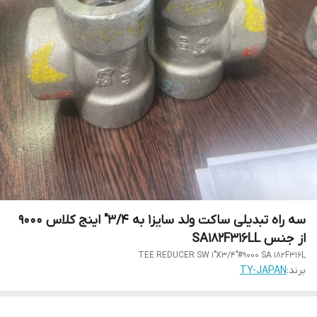
سه راه تبدیلی ساکت ولد سایز1 به 3/4" اینج کلاس 9000
از جنس SA182F316LL
TEE REDUCER SW 1"X3/4"#9000 SA 182F316L
برند:
TY-JAPAN