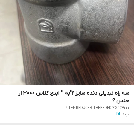
سه راه تبدیلی دنده سایز 2"به 1" اینج کلاس 3000 از
جنس ؟
TEE REDUCER THEREDED 2"X1"#3000 ؟
برند:
DL