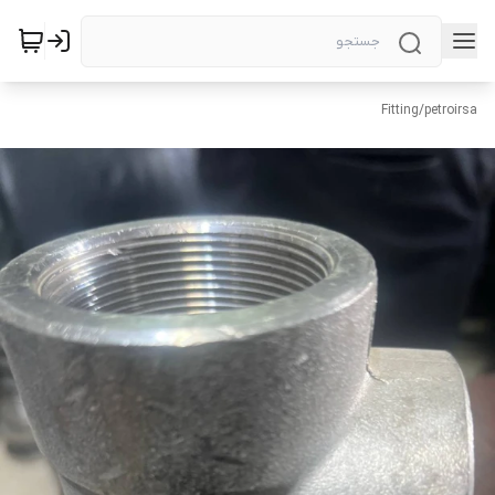
Fitting
/
petroirsa