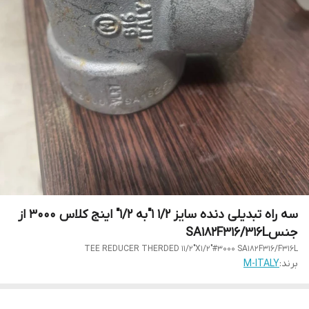
سه راه تبدیلی دنده سایز 1/2 1"به 1/2" اینج کلاس 3000 از
جنسSA182F316/316L
TEE REDUCER THERDED 11/2"X1/2"#3000 SA182F316/F316L
برند:
M-ITALY