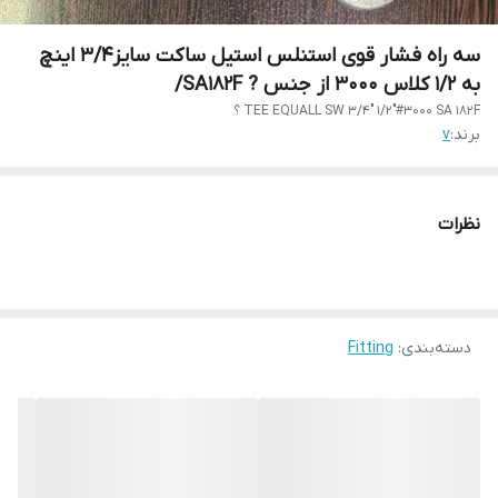
سه راه فشار قوی استنلس استیل ساکت سایز3/4 اینچ
به 1/2 کلاس 3000 از جنس ? SA182F/
TEE EQUALL SW 3/4" 1/2"#3000 SA 182F ؟
برند:
v
نظرات
دسته‌بندی
:
Fitting