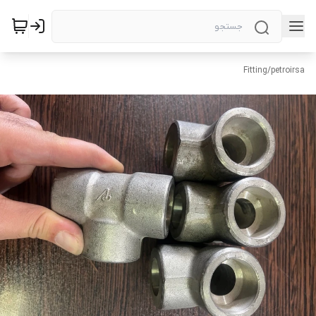
Fitting
/
petroirsa