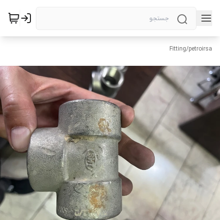
Fitting
/
petroirsa