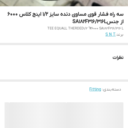
سه راه فشار قوی مساوی دنده سایز 1/2 اینج کلاس 6000
از جنسSA182F316/316L
TEE EQUALL THERDED1/2 "#6000 SA182F316/316 L
برند:
S N T
نظرات
دسته‌بندی
:
Fitting