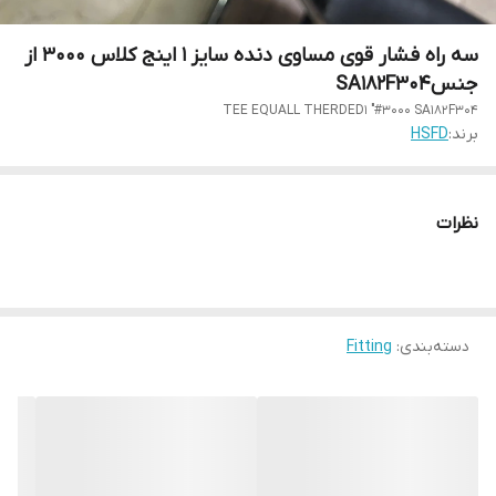
سه راه فشار قوی مساوی دنده سایز 1 اینج کلاس 3000 از
جنسSA182F304
TEE EQUALL THERDED1 "#3000 SA182F304
برند:
HSFD
نظرات
دسته‌بندی
:
Fitting