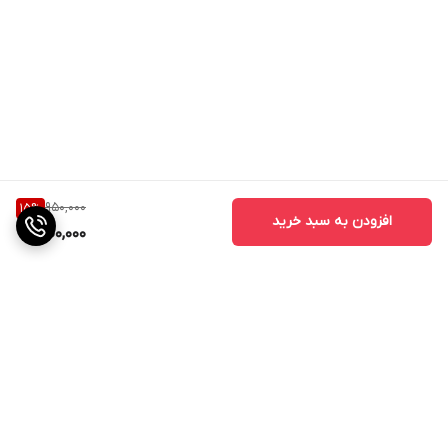
950,000
15
%
افزودن به سبد خرید
800,000
برگشت به بالا