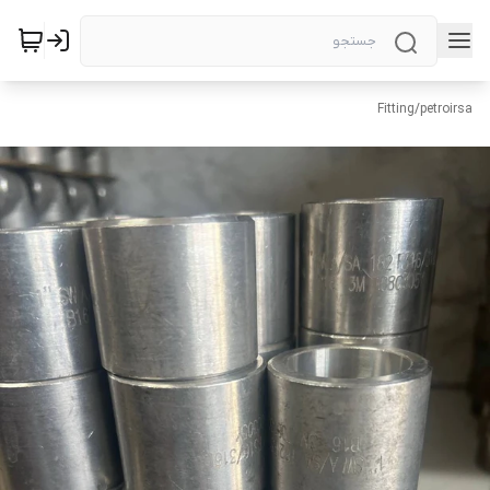
Fitting
/
petroirsa