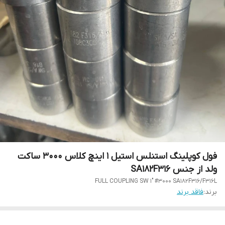
فول کوپلینگ استنلس استیل 1 اینچ کلاس 3000 ساکت
ولد از جنس SA182F316
FULL COUPLING SW 1" #3000 SA182F316/F316L
برند:
فاقد برند