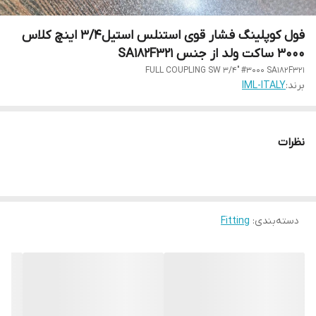
فول کوپلینگ فشار قوی استنلس استیل3/4 اینچ کلاس
3000 ساکت ولد از جنس SA182F321
FULL COUPLING SW 3/4" #3000 SA182F321
برند:
IML-ITALY
نظرات
دسته‌بندی
:
Fitting