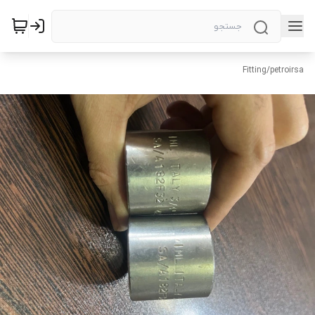
Fitting
/
petroirsa