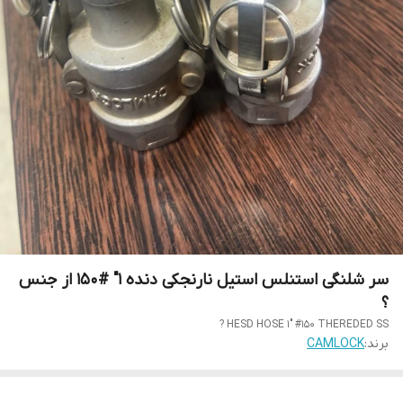
سر شلنگی استنلس استیل نارنجکی دنده 1" #150 از جنس
؟
HESD HOSE 1" #150 THEREDED SS ?
برند:
CAMLOCK