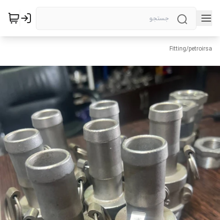
Fitting
/
petroirsa