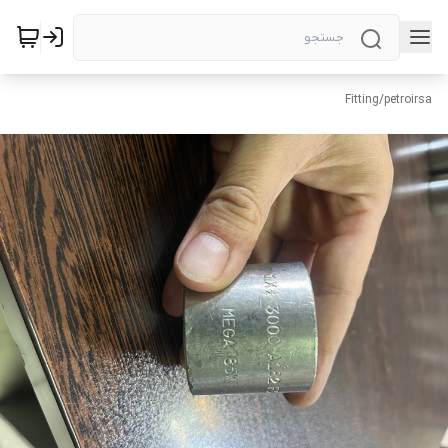
Fitting
/
petroirsa