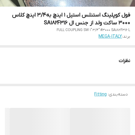
فول کوپلینگ استنلس استیل 1 اینچ به3/4 اینچ کلاس
3000 ساکت ولد از جنس ال SA182F316
FULL COUPLING SW 1" 3/4" #3000 SA182F316 L
برند:
MEGA-ITALY
نظرات
دسته‌بندی
:
Fitting